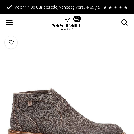
Voor 17:00 uur besteld, vandaag verzonden!
4.89 / 5
Betaal achteraf met 