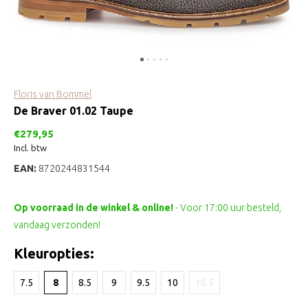
Floris van Bommel
De Braver 01.02 Taupe
€279,95
Incl. btw
EAN:
8720244831544
Op voorraad in de winkel & online!
- Voor 17:00 uur besteld,
vandaag verzonden!
Kleuropties:
7.5
8
8.5
9
9.5
10
10.5