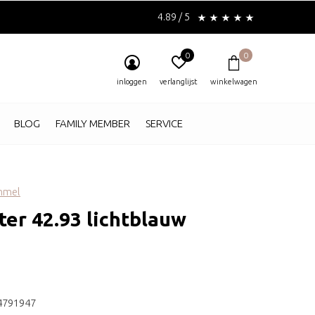
4.89 / 5
0
0
inloggen
verlanglijst
winkelwagen
BLOG
FAMILY MEMBER
SERVICE
ommel
ter 42.93 lichtblauw
4791947