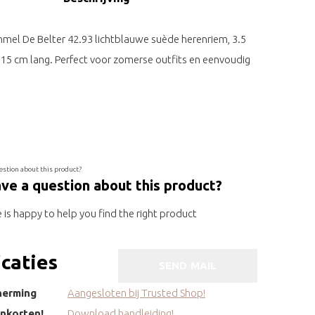
mmel De Belter 42.93 lichtblauwe suède herenriem, 3.5
15 cm lang. Perfect voor zomerse outfits en eenvoudig
ve a question about this product?
is happy to help you find the right product
icaties
SEND MAIL
herming
Aangesloten bij Trusted Shop!
inkorten!
Download handleiding!