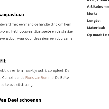
Artikelnumm
Merk:
Aanpasbaar
Lengte:
geleverd met een handige handleiding om hem
Materiaal:
 pasvorm. Het hoogwaardige suède en de stevige
Op maat te 
levensduur, waardoor deze riem een duurzame
fit
hebt, deze riem maakt je outfit compleet. De
ok. Combineer de
Floris van Bommel
De Belter
eiteloze uitstraling.
 Van Dael schoenen