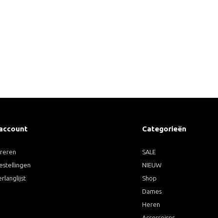
 account
Categorieën
treren
SALE
estellingen
NIEUW
erlanglijst
Shop
Dames
Heren
Accessoires