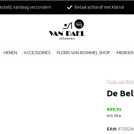
esteld, vandaag verzonden!
Betaal achteraf met Klarna!
HEREN
ACCESSOIRES
FLORIS VAN BOMMEL SHOP
MERKEN
Floris van B
De Bel
€99,95
Incl. btw
EAN:
872024