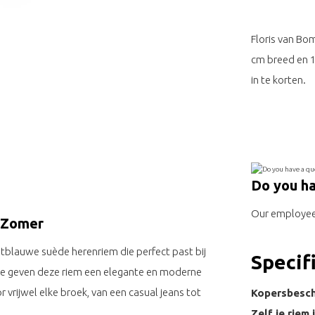
Floris van Bo
cm breed en 1
in te korten.
Do you ha
Our employee 
 Zomer
ichtblauwe suède herenriem die perfect past bij
Specif
uède geven deze riem een elegante en moderne
or vrijwel elke broek, van een casual jeans tot
Kopersbesc
Zelf je riem 