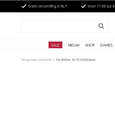
Gratis verzending in NL!*
Voor 17:00 uur b
SALE
NIEUW
SHOP
DAMES
Terug naar overzicht
De Belter 42.93 lichtblauw