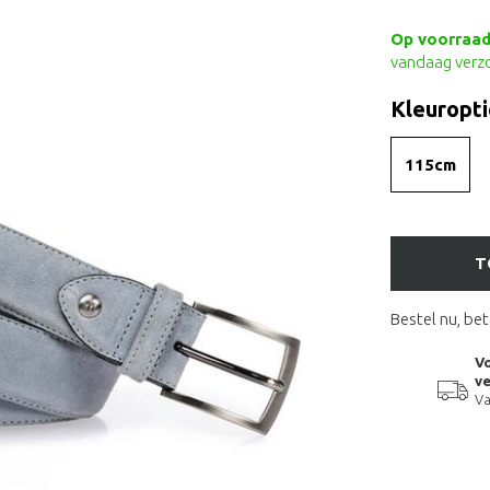
Op voorraad 
vandaag verz
Kleuropti
115cm
T
Bestel nu, bet
Vo
ve
Va