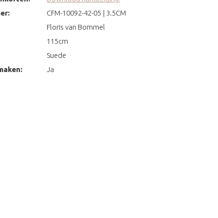
er:
CFM-10092-42-05 | 3.5CM
Floris van Bommel
115cm
Suede
maken:
Ja