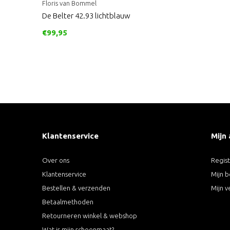
Floris van Bommel
De Belter 42.93 lichtblauw
€99,95
Klantenservice
Mijn
Over ons
Regis
Klantenservice
Mijn b
Bestellen & verzenden
Mijn v
Betaalmethoden
Retourneren winkel & webshop
Wat is mijn schoenmaat?