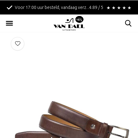
Voor 17:00 uur besteld, vandaag verzonden!
4.89 / 5
Betaal achteraf met 