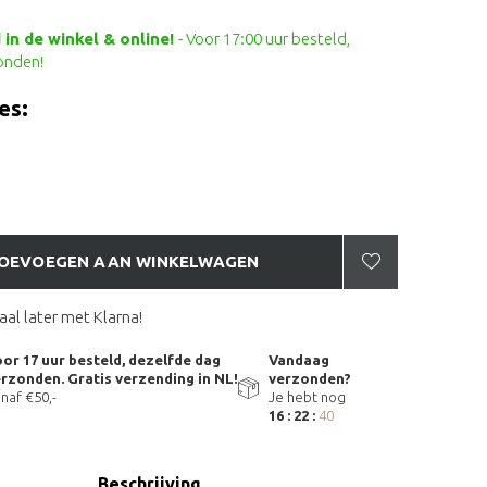
in de winkel & online!
- Voor 17:00 uur besteld,
onden!
es:
OEVOEGEN AAN WINKELWAGEN
aal later met Klarna!
or 17 uur besteld, dezelfde dag
Vandaag
rzonden. Gratis verzending in NL!
verzonden?
naf €50,-
Je hebt nog
16 : 22 :
40
Beschrijving