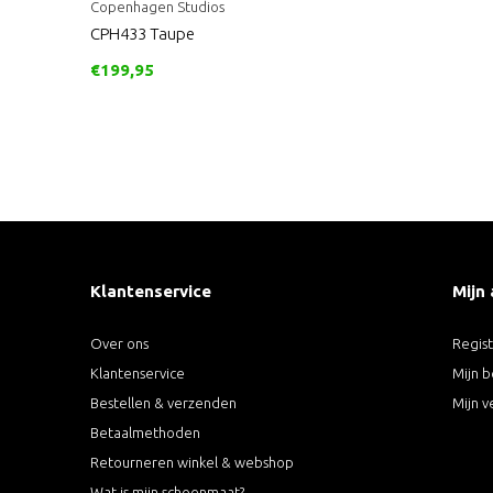
Copenhagen Studios
CPH433 Taupe
€199,95
Klantenservice
Mijn
Over ons
Regis
Klantenservice
Mijn b
Bestellen & verzenden
Mijn v
Betaalmethoden
Retourneren winkel & webshop
Wat is mijn schoenmaat?