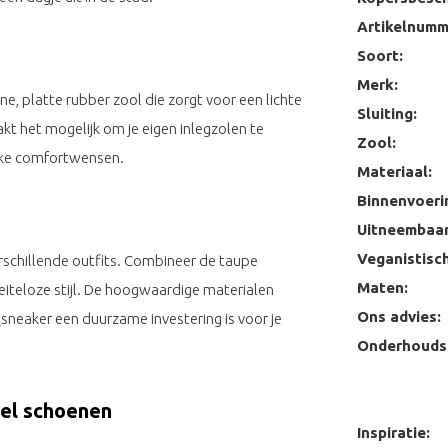
Artikelnumm
Soort:
Merk:
, platte rubber zool die zorgt voor een lichte
Sluiting:
t het mogelijk om je eigen inlegzolen te
Zool:
ijke comfortwensen.
Materiaal:
Binnenvoeri
Uitneembaar
Veganistisch
erschillende outfits. Combineer de taupe
Maten:
eiteloze stijl. De hoogwaardige materialen
Ons advies:
n
sneaker een duurzame investering is voor je
Onderhoudst
ael schoenen
Inspiratie: