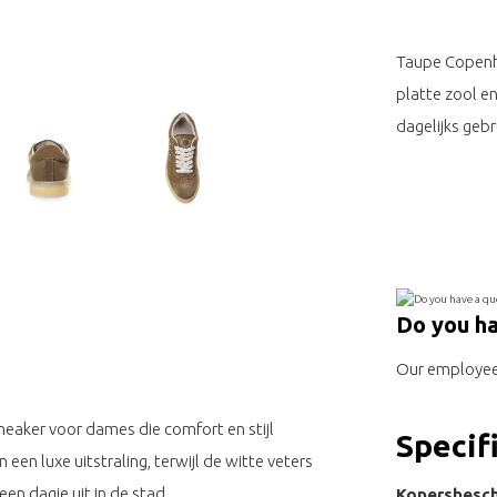
Taupe Copenh
platte zool e
dagelijks gebr
Do you ha
Our employee 
eaker voor dames die comfort en stijl
Specif
en luxe uitstraling, terwijl de witte veters
een dagje uit in de stad.
Kopersbesch