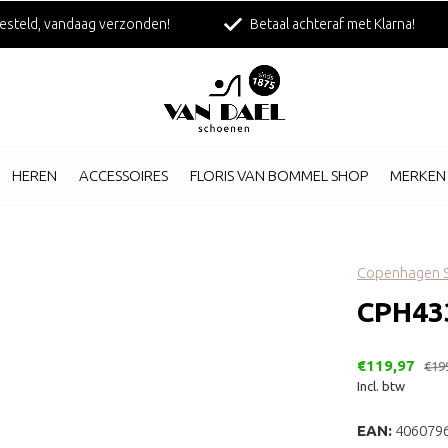
esteld, vandaag verzonden!
Betaal achteraf met Klarna!
HEREN
ACCESSOIRES
FLORIS VAN BOMMEL SHOP
MERKEN
Copenhagen S
CPH43
€119,97
€19
Incl. btw
EAN:
406079