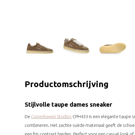
Productomschrijving
Stijlvolle taupe dames sneaker
De
Copenhagen Studios
CPH433 is een elegante taupe sn
combineren. Het zachte suède materiaal geeft de schoen e
een fris contrast bieden. Perfect voor een casual look of 