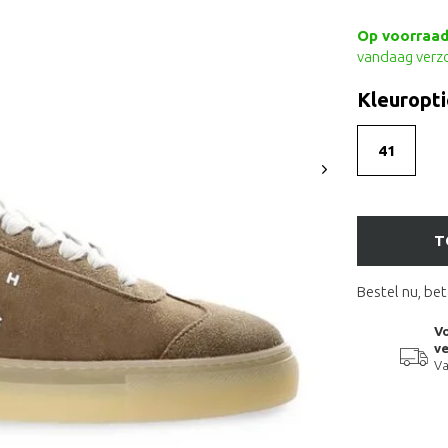
Op voorraad 
vandaag verz
Kleuropti
41
T
Bestel nu, bet
Vo
ve
Va