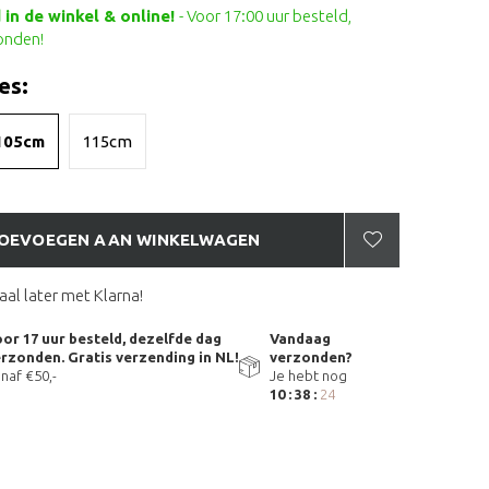
in de winkel & online!
- Voor 17:00 uur besteld,
onden!
es:
105cm
115cm
OEVOEGEN AAN WINKELWAGEN
aal later met Klarna!
or 17 uur besteld, dezelfde dag
Vandaag
rzonden. Gratis verzending in NL!
verzonden?
naf €50,-
Je hebt nog
10 : 38 :
24