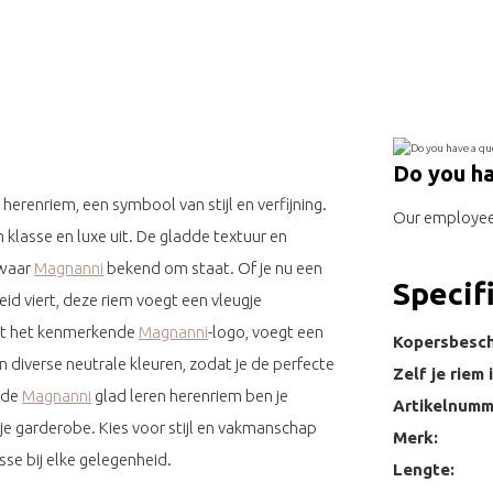
Do you ha
 herenriem, een symbool van stijl en verfijning.
Our employee 
 klasse en luxe uit. De gladde textuur en
 waar
Magnanni
bekend om staat. Of je nu een
Specif
id viert, deze riem voegt een vleugje
met het kenmerkende
Magnanni
-logo, voegt een
Kopersbesc
in diverse neutrale kleuren, zodat je de perfecte
Zelf je riem 
t de
Magnanni
glad leren herenriem ben je
Artikelnumm
 je garderobe. Kies voor stijl en vakmanschap
Merk:
se bij elke gelegenheid.
Lengte: