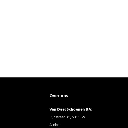
Over ons
Van Dael Schoenen B.V.
Rijnstraat 35, 6811EW
Arnhem