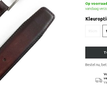
Op voorraad 
vandaag verz
Kleuropti
95cm
T
Bestel nu, bet
Vo
ve
Va