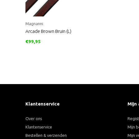
Magnanni
Arcade Brown Bruin (L)
€99,95
Klantenservice
Mijn
Over ons
Regis
Klantenservice
Mijn b
Bestellen & verzenden
Mijn v