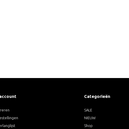
 account
Categorieën
treren
SALE
estellingen
NIEUW
erlanglijst
Shop