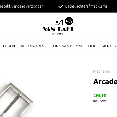
esteld, vandaag verzonden!
Betaal achteraf met Klarna!
HEREN
ACCESSOIRES
FLORIS VAN BOMMEL SHOP
MERKEN
Magnanni
Arcade
€99,95
Incl. btw