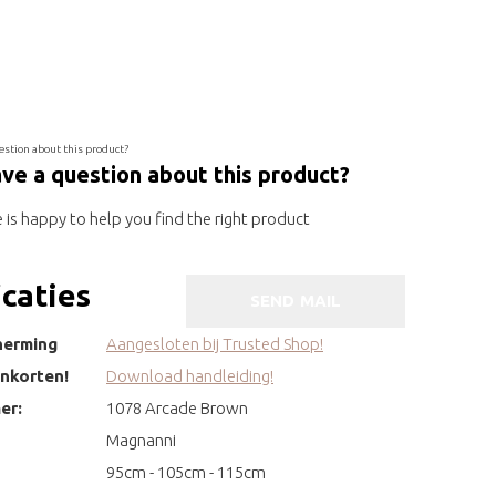
ve a question about this product?
is happy to help you find the right product
icaties
SEND MAIL
herming
Aangesloten bij Trusted Shop!
inkorten!
Download handleiding!
er:
1078 Arcade Brown
Magnanni
95cm - 105cm - 115cm