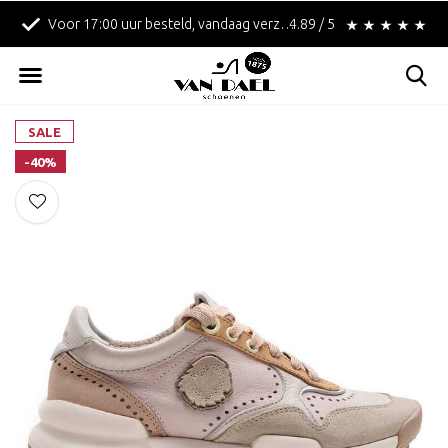
Voor 17:00 uur besteld, vandaag verzonden!
4.89 / 5
Betaal achteraf met 
SALE
-40%