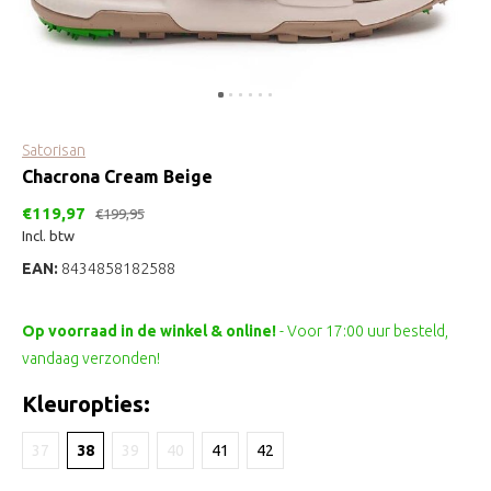
Satorisan
Chacrona Cream Beige
€119,97
€199,95
Incl. btw
EAN:
8434858182588
Op voorraad in de winkel & online!
- Voor 17:00 uur besteld,
vandaag verzonden!
Kleuropties:
37
38
39
40
41
42