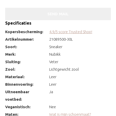
SEND MAIL
Specificaties
Kopersbescherming:
4.9/5 score Trusted Shop!
Artikelnummer:
21089500-30L
Soort:
Sneaker
Merk:
Nubikk
Sluiting:
Veter
Zool:
Lichtgewicht zool
Materiaal:
Leer
Binnenvoering:
Leer
Uitneembaar
Ja
voetbed:
Veganistisch:
Nee
Maten:
Wat is mijn schoenmaat?