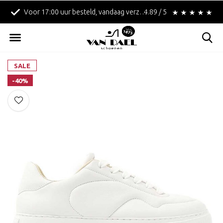
Voor 17:00 uur besteld, vandaag verzonden!
4.89 / 5
Betaal achteraf met 
SALE
-40%