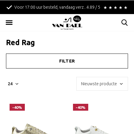
Voor 17:00 uur besteld, vandaag verzonden!
4.89 / 5
Betaal achteraf met 
Red Rag
FILTER
-40%
-40%