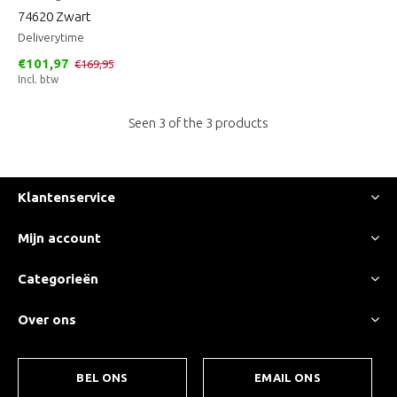
74620 Zwart
Deliverytime
€101,97
€169,95
Incl. btw
Seen 3 of the 3 products
Klantenservice
Mijn account
Categorieën
Over ons
BEL ONS
EMAIL ONS