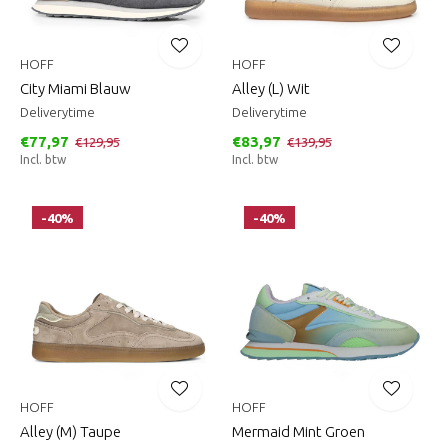
HOFF
HOFF
City Miami Blauw
Alley (L) Wit
Deliverytime
Deliverytime
€77,97
€83,97
€129,95
€139,95
Incl. btw
Incl. btw
-40%
-40%
HOFF
HOFF
Alley (M) Taupe
Mermaid Mint Groen