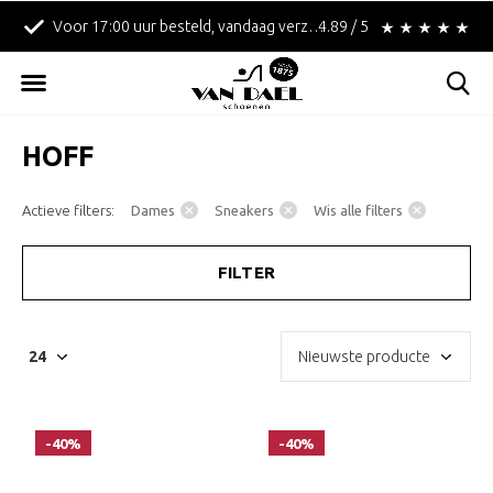
Voor 17:00 uur besteld, vandaag verzonden!
4.89 / 5
Betaal achteraf met 
HOFF
Actieve filters:
Dames
Sneakers
Wis alle filters
FILTER
-40%
-40%