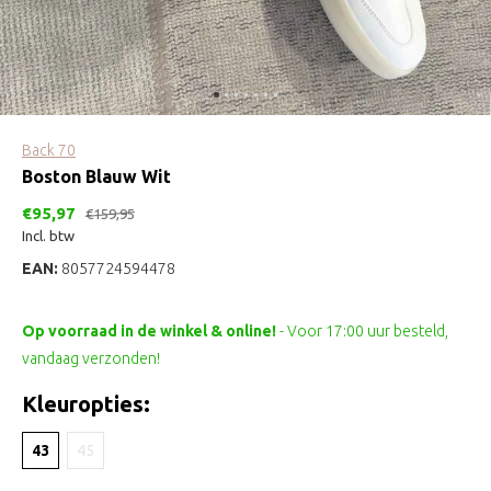
Back 70
Boston Blauw Wit
€95,97
€159,95
Incl. btw
EAN:
8057724594478
Op voorraad in de winkel & online!
- Voor 17:00 uur besteld,
vandaag verzonden!
Kleuropties:
43
45