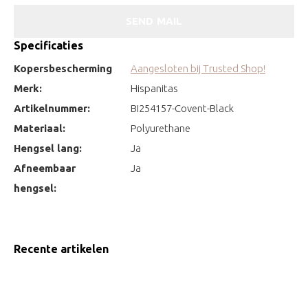
SEND MAIL
Specificaties
Kopersbescherming
Aangesloten bij Trusted Shop!
Merk:
Hispanitas
Artikelnummer:
BI254157-Covent-Black
Materiaal:
Polyurethane
Hengsel lang:
Ja
Afneembaar
Ja
hengsel:
Recente artikelen