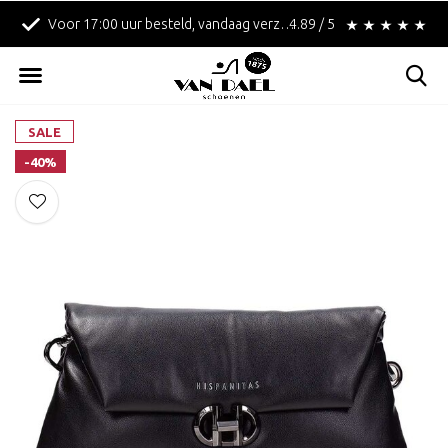
Voor 17:00 uur besteld, vandaag verzonden!
4.89 / 5
Betaal achteraf met 
SALE
-40%