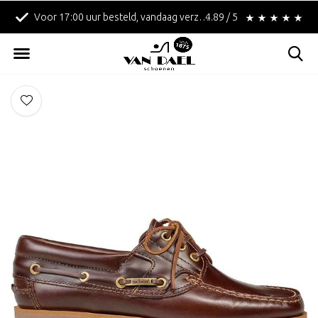
Voor 17:00 uur besteld, vandaag verzonden!
4.89 / 5
Betaal achteraf met Kl