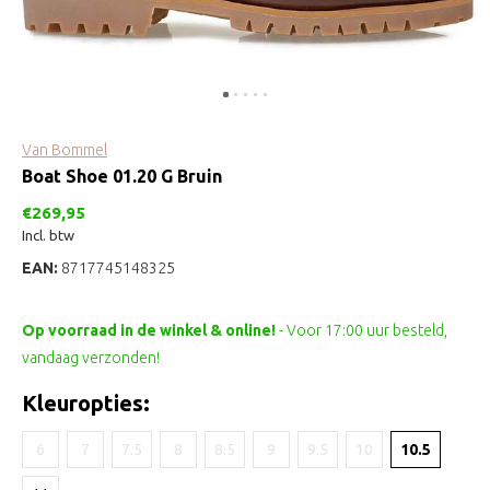
Van Bommel
Boat Shoe 01.20 G Bruin
€269,95
Incl. btw
EAN:
8717745148325
Op voorraad in de winkel & online!
- Voor 17:00 uur besteld,
vandaag verzonden!
Kleuropties:
6
7
7.5
8
8.5
9
9.5
10
10.5