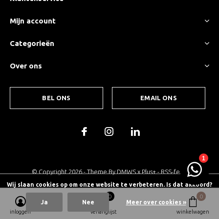
Mijn account
Categorieën
Over ons
BEL ONS
EMAIL ONS
© Copyright
2026
- Theme By
DMWS
x
Plus+
-
RSS-feed
Wij slaan cookies op om onze website te verbeteren. Is dat akkoord?
0
0
Ja
Nee
Meer over cookies »
inloggen
verlanglijst
winkelwagen