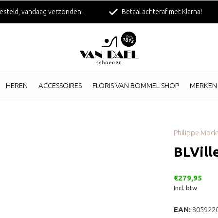
esteld, vandaag verzonden!
Betaal achteraf met Klarna!
HEREN
ACCESSOIRES
FLORIS VAN BOMMEL SHOP
MERKEN
Philippe Mode
BLVill
€279,95
Incl. btw
EAN:
805922