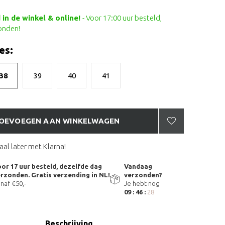
in de winkel & online!
- Voor 17:00 uur besteld,
onden!
es:
38
39
40
41
OEVOEGEN AAN WINKELWAGEN
aal later met Klarna!
or 17 uur besteld, dezelfde dag
Vandaag
rzonden. Gratis verzending in NL!
verzonden?
naf €50,-
Je hebt nog
09 : 46 :
28
Beschrijving