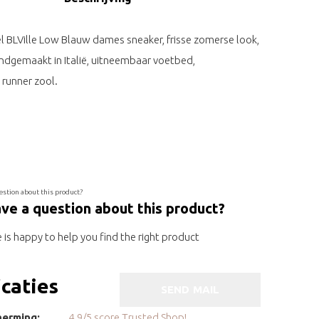
l BLVille Low Blauw dames sneaker, frisse zomerse look,
handgemaakt in Italië, uitneembaar voetbed,
runner zool.
ve a question about this product?
is happy to help you find the right product
icaties
SEND MAIL
erming:
4.9/5 score Trusted Shop!