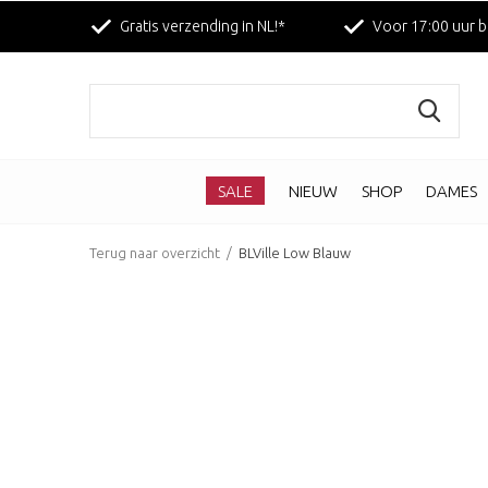
Gratis verzending in NL!*
Voor 17:00 uur b
SALE
NIEUW
SHOP
DAMES
Terug naar overzicht
BLVille Low Blauw