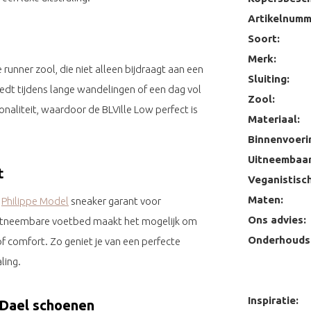
Artikelnumm
Soort:
Merk:
runner zool, die niet alleen bijdraagt aan een
Sluiting:
biedt tijdens lange wandelingen of een dag vol
Zool:
ionaliteit, waardoor de BLVille Low perfect is
Materiaal:
Binnenvoeri
Uitneembaar
t
Veganistisch
Maten:
e
Philippe Model
sneaker garant voor
Ons advies:
uitneembare voetbed maakt het mogelijk om
Onderhoudst
f comfort. Zo geniet je van een perfecte
ling.
Inspiratie:
 Dael schoenen