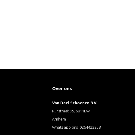
Over ons
Van Dael Schoenen B.V.
Rijnstraat 35, 6811EW
Arnhem
Whats app ons! 0264422238