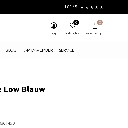
4.89 / 5
0
0
inloggen
verlanglijst
winkelwagen
BLOG
FAMILY MEMBER
SERVICE
l
e Low Blauw
0861450