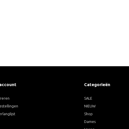
 account
Categorieën
treren
SALE
estellingen
NIEUW
erlanglijst
Shop
Dames