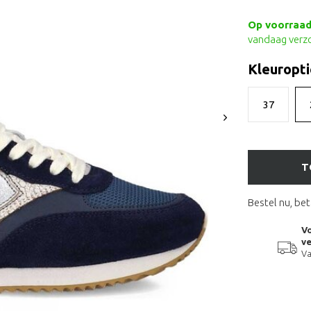
Op voorraad 
vandaag verz
Kleuropti
37
T
Bestel nu, bet
Vo
ve
Va