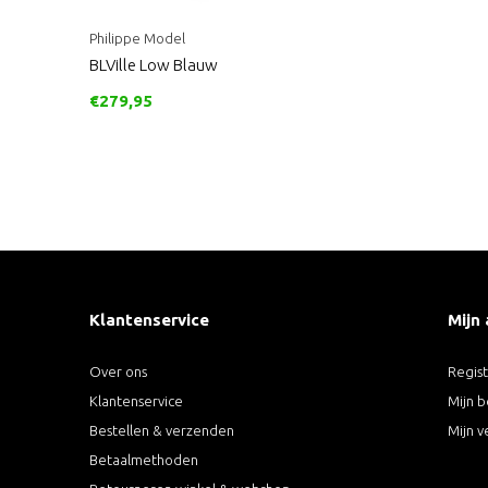
Philippe Model
BLVille Low Blauw
€279,95
Klantenservice
Mijn
Over ons
Regis
Klantenservice
Mijn b
Bestellen & verzenden
Mijn v
Betaalmethoden