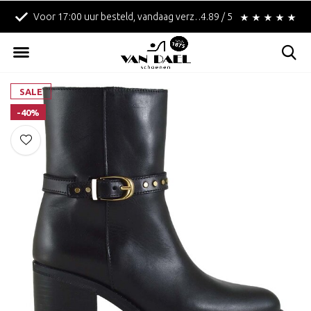
Voor 17:00 uur besteld, vandaag verzonden!
4.89 / 5
Betaal achteraf met 
SALE
-40%