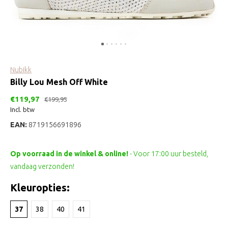
Nubikk
Billy Lou Mesh Off White
€119,97
€199,95
Incl. btw
EAN:
8719156691896
Op voorraad in de winkel & online!
- Voor 17:00 uur besteld,
vandaag verzonden!
Kleuropties:
37
38
40
41