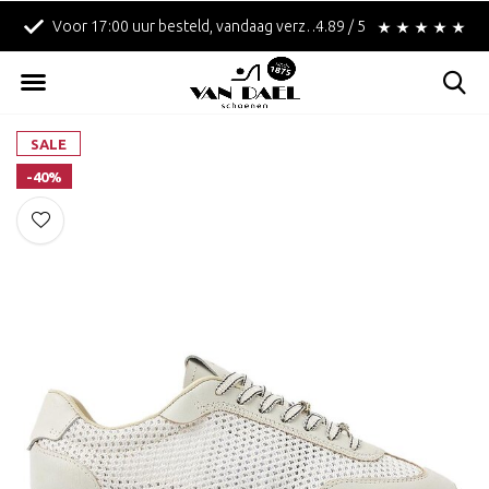
Voor 17:00 uur besteld, vandaag verzonden!
4.89 / 5
Betaal achteraf met 
SALE
-40%