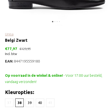
Unisa
Belgi Zwart
€77,97
€129,95
Incl. btw
EAN:
8447195559180
Op voorraad in de winkel & online!
- Voor 17:00 uur besteld,
vandaag verzonden!
Kleuropties:
37
38
39
40
41