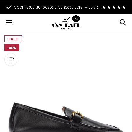
Voor 17:00 uur besteld, vandaag verzonden!
4.89 / 5
Betaal achteraf met 
SALE
-40%