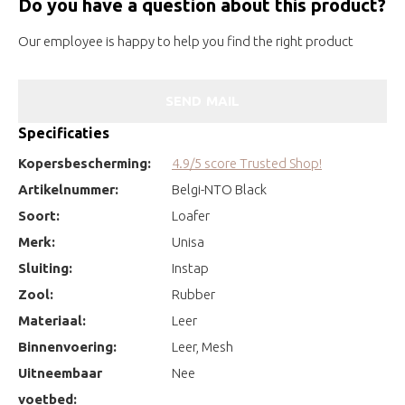
Do you have a question about this product?
Our employee is happy to help you find the right product
SEND MAIL
Specificaties
Kopersbescherming:
4.9/5 score Trusted Shop!
Artikelnummer:
Belgi-NTO Black
Soort:
Loafer
Merk:
Unisa
Sluiting:
Instap
Zool:
Rubber
Materiaal:
Leer
Binnenvoering:
Leer, Mesh
Uitneembaar
Nee
voetbed: