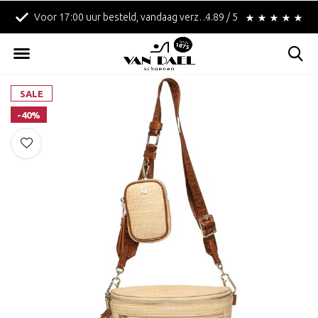
Voor 17:00 uur besteld, vandaag verzonden!
4.89 / 5
Betaal achteraf met 
SALE
-40%