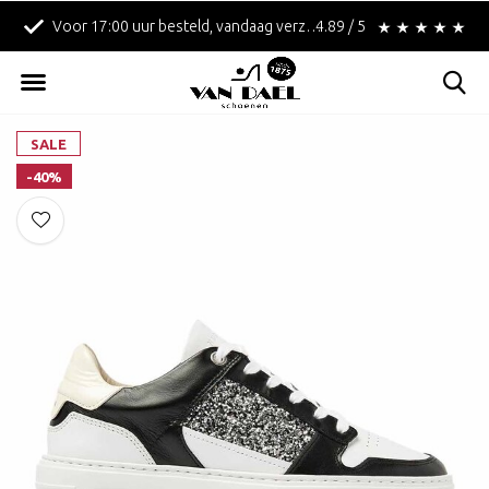
Voor 17:00 uur besteld, vandaag verzonden!
4.89 / 5
Betaal achteraf met 
SALE
-40%