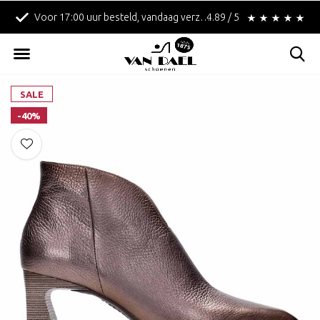
Voor 17:00 uur besteld, vandaag verzonden!
4.89 / 5
Betaal achteraf met 
SALE
-40%