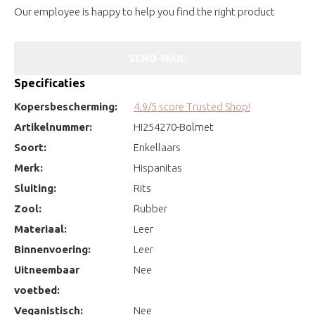
Our employee is happy to help you find the right product
SEND MAIL
Specificaties
Kopersbescherming:
4.9/5 score Trusted Shop!
Artikelnummer:
HI254270-Bolmet
Soort:
Enkellaars
Merk:
Hispanitas
Sluiting:
Rits
Zool:
Rubber
Materiaal:
Leer
Binnenvoering:
Leer
Uitneembaar
Nee
voetbed:
Veganistisch:
Nee