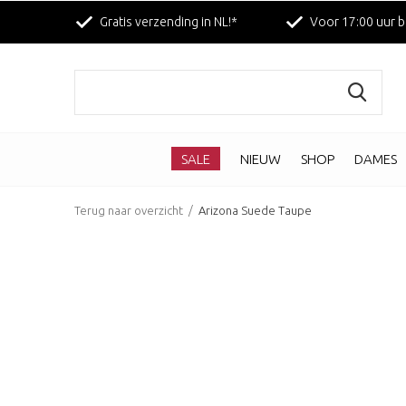
Gratis verzending in NL!*
Voor 17:00 uur b
SALE
NIEUW
SHOP
DAMES
Terug naar overzicht
Arizona Suede Taupe