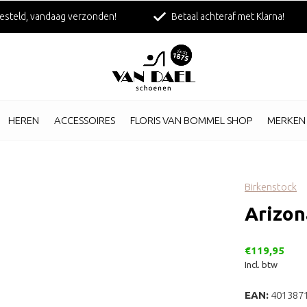
esteld, vandaag verzonden!
Betaal achteraf met Klarna!
HEREN
ACCESSOIRES
FLORIS VAN BOMMEL SHOP
MERKEN
Birkenstock
Arizon
€119,95
Incl. btw
EAN:
401387