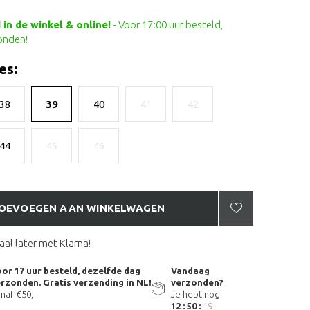
in de winkel & online!
- Voor 17:00 uur besteld,
onden!
es:
38
39
40
41
42
44
45
46
OEVOEGEN AAN WINKELWAGEN
aal later met Klarna!
or 17 uur besteld, dezelfde dag
Vandaag
rzonden. Gratis verzending in NL!
verzonden?
naf €50,-
Je hebt nog
12 : 50 :
18