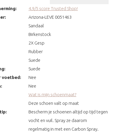
erming:
4.9/5 score Trusted Shop!
er:
Arizona-LEVE 0051463
Sandaal
Birkenstock
2X Gesp
Rubber
Suede
ng:
Suede
 voetbed:
Nee
:
Nee
Wat is mijn schoenmaat?
Deze schoen valt op maat
ip:
Bescherm je schoenen altijd op tijd tegen
vocht en vuil. Spray ze daarom
regelmatig in met een Carbon Spray.