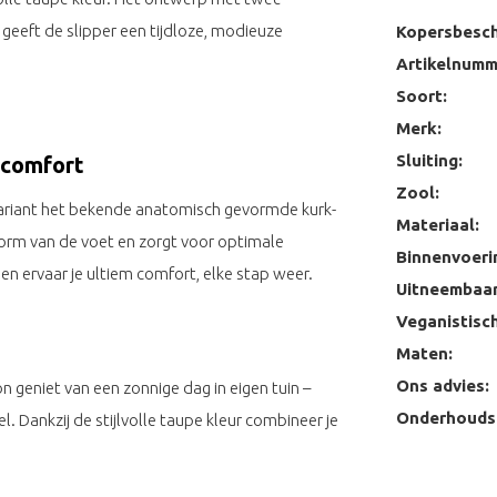
geeft de slipper een tijdloze, modieuze
Kopersbesch
Artikelnumm
Soort:
Merk:
Sluiting:
pcomfort
Zool:
variant het bekende anatomisch gevormde kurk-
Materiaal:
vorm van de voet en zorgt voor optimale
Binnenvoeri
en ervaar je ultiem comfort, elke stap weer.
Uitneembaar
Veganistisch
Maten:
Ons advies:
on geniet van een zonnige dag in eigen tuin –
Onderhoudst
l. Dankzij de stijlvolle taupe kleur combineer je