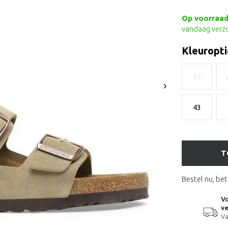
Op voorraad 
vandaag verz
Kleuropti
37
43
T
Bestel nu, bet
Vo
ve
Va