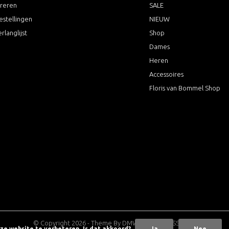
treren
SALE
estellingen
NIEUW
erlanglijst
Shop
Dames
Heren
Accessoires
Floris van Bommel Shop
© Copyright
2026
- Theme By
DMWS
x
Plus+
-
RSS-feed
nze website te verbeteren. Is dat akkoord?
Ja
Nee