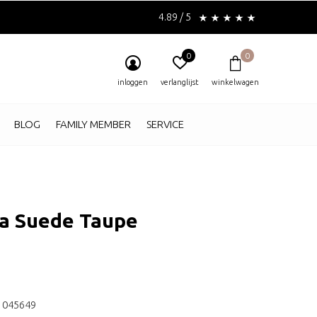
4.89 / 5
0
0
inloggen
verlanglijst
winkelwagen
BLOG
FAMILY MEMBER
SERVICE
a Suede Taupe
1045649