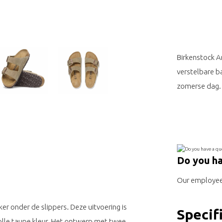
Birkenstock A
verstelbare b
zomerse dag.
Do you ha
Our employee 
er onder de slippers. Deze uitvoering is
Specif
volle taupe kleur. Het ontwerp met twee