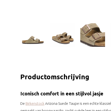
Productomschrijving
Iconisch comfort in een stijlvol jasje
De
Birkenstock
Arizona Suede Taupe is een echte klassiek
gemaakt van hoogwaardig, zacht suède leer in een stijl