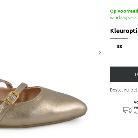
Op voorraad 
vandaag verz
Kleuropti
38
T
Bestel nu, bet
Vo
ve
Va