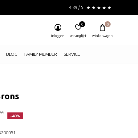
4.89 / 5
0
0
inloggen
verlanglijst
winkelwagen
BLOG
FAMILY MEMBER
SERVICE
Brons
95
-40%
5200051