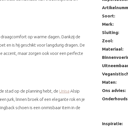
Artikelnumm
Soort:
Merk:
Sluiting:
m draagcomfort op warme dagen. Dankzij de
Zool:
oet en is hij geschikt voor langdurig dragen. De
Materiaal:
ue accent, maar zorgen ook voor een perfecte
Binnenvoeri
Uitneembaar
Veganistisch
Maten:
Ons advies:
 de stad op de planning hebt, de
Unisa
Alsip
Onderhoudst
en jurk, linnen broek of een elegante rok en je
slingback schoen is een onmisbaar item in de
Inspiratie: