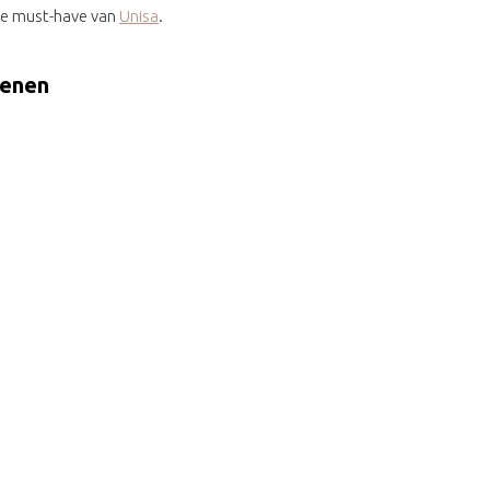
rse must-have van
Unisa
.
oenen