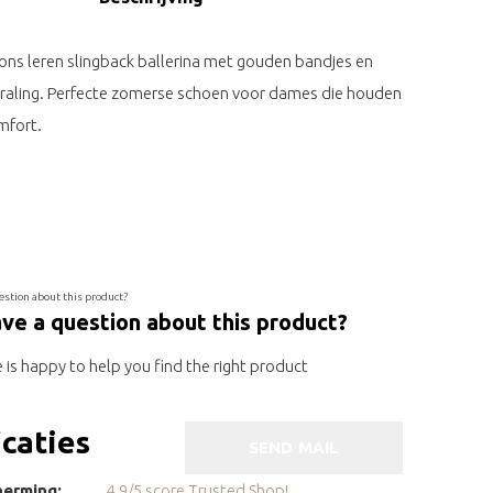
rons leren slingback ballerina met gouden bandjes en
traling. Perfecte zomerse schoen voor dames die houden
omfort.
ve a question about this product?
is happy to help you find the right product
icaties
SEND MAIL
erming:
4.9/5 score Trusted Shop!