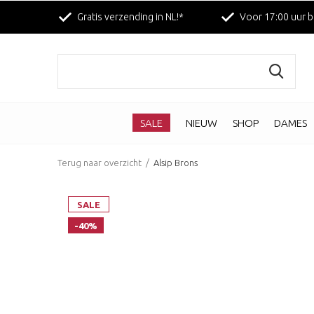
Gratis verzending in NL!*
Voor 17:00 uur b
SALE
NIEUW
SHOP
DAMES
Terug naar overzicht
Alsip Brons
SALE
-40%