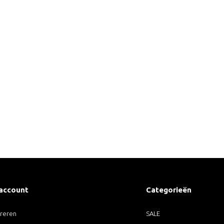
 account
Categorieën
treren
SALE