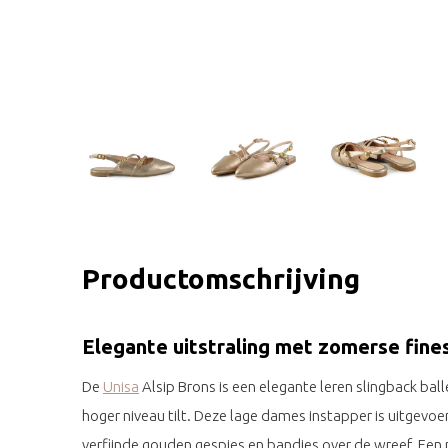
Productomschrijving
Elegante uitstraling met zomerse fine
De
Unisa
Alsip Brons is een elegante leren slingback ball
hoger niveau tilt. Deze lage dames instapper is uitgevoer
verfijnde gouden gespjes en bandjes over de wreef. Een 