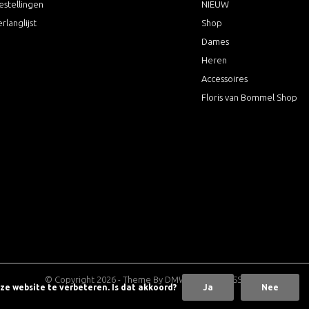
estellingen
NIEUW
erlanglijst
Shop
Dames
Heren
Accessoires
Floris van Bommel Shop
© Copyright
2026
- Theme By
DMWS
x
Plus+
-
RSS-feed
nze website te verbeteren. Is dat akkoord?
Ja
Nee