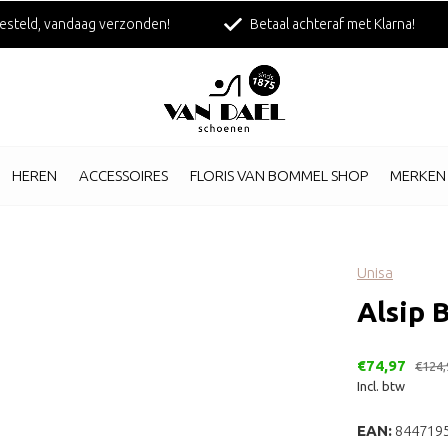
esteld, vandaag verzonden!
Betaal achteraf met Klarna!
HEREN
ACCESSOIRES
FLORIS VAN BOMMEL SHOP
MERKEN
Unisa
Alsip 
€74,97
€124,
Incl. btw
EAN:
844719