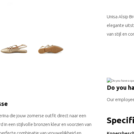
Unisa Alsip B
elegante uits
van stijl en c
Do you ha
Our employee 
sse
erina die jouw zomerse outfit direct naar een
Specif
d in een stijlvolle bronzen kleur en voorzien van
perfecte combinatie van vrouwelijkheid en
Kopersbesch