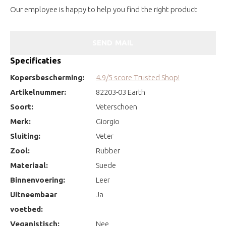
Our employee is happy to help you find the right product
SEND MAIL
Specificaties
Kopersbescherming:
4.9/5 score Trusted Shop!
Artikelnummer:
82203-03 Earth
Soort:
Veterschoen
Merk:
Giorgio
Sluiting:
Veter
Zool:
Rubber
Materiaal:
Suede
Binnenvoering:
Leer
Uitneembaar
Ja
voetbed:
Veganistisch:
Nee