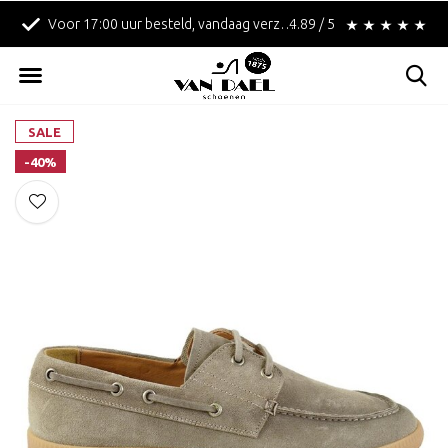
Voor 17:00 uur besteld, vandaag verzonden!
4.89 / 5
Betaal achteraf met 
SALE
-40%