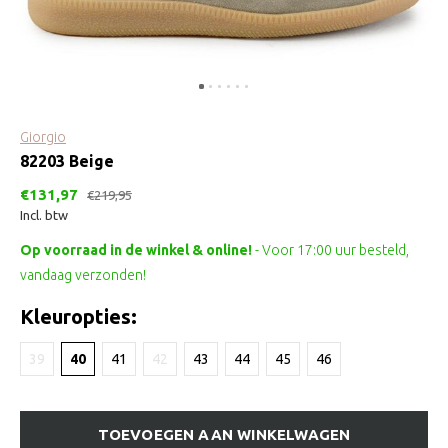
Giorgio
82203 Beige
€131,97
€219,95
Incl. btw
Op voorraad in de winkel & online!
- Voor 17:00 uur besteld,
vandaag verzonden!
Kleuropties:
39
40
41
42
43
44
45
46
TOEVOEGEN AAN WINKELWAGEN