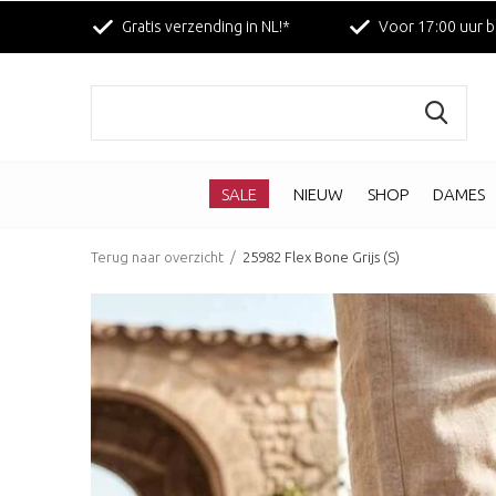
Gratis verzending in NL!*
Voor 17:00 uur b
SALE
NIEUW
SHOP
DAMES
Terug naar overzicht
25982 Flex Bone Grijs (S)