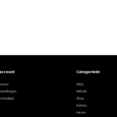
 account
Categorieën
treren
SALE
estellingen
NIEUW
erlanglijst
Shop
Dames
Heren