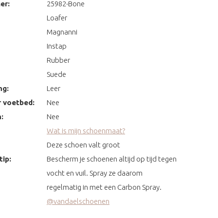
er:
25982-Bone
Loafer
Magnanni
Instap
Rubber
Suede
ng:
Leer
 voetbed:
Nee
:
Nee
Wat is mijn schoenmaat?
Deze schoen valt groot
ip:
Bescherm je schoenen altijd op tijd tegen
vocht en vuil. Spray ze daarom
regelmatig in met een Carbon Spray.
@vandaelschoenen