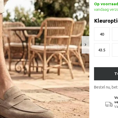
Op voorraad 
vandaag verz
Kleuropti
40
43.5
T
Bestel nu, bet
Vo
ve
Va