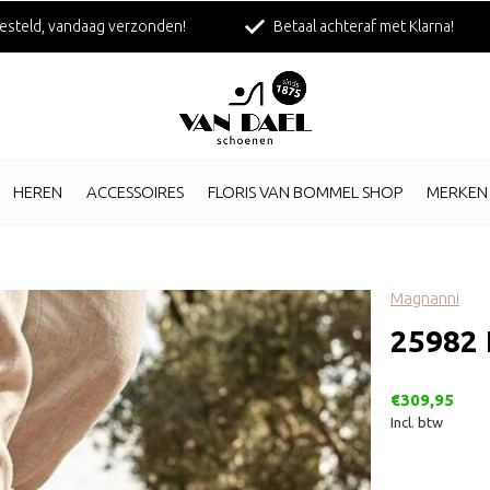
esteld, vandaag verzonden!
Betaal achteraf met Klarna!
HEREN
ACCESSOIRES
FLORIS VAN BOMMEL SHOP
MERKEN
Magnanni
25982 
€309,95
Incl. btw