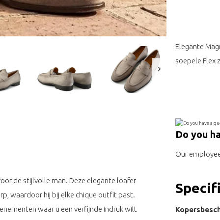
Elegante Magn
soepele Flex z
Do you ha
Our employee 
voor de stijlvolle man. Deze elegante loafer
Specif
, waardoor hij bij elke chique outfit past.
venementen waar u een verfijnde indruk wilt
Kopersbesch