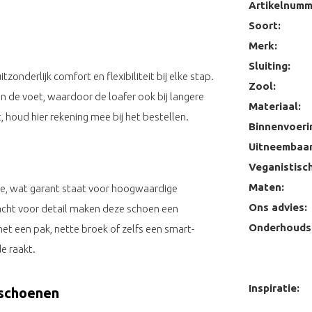
Artikelnumm
Soort:
Merk:
Sluiting:
onderlijk comfort en flexibiliteit bij elke stap.
Zool:
n de voet, waardoor de loafer ook bij langere
Materiaal:
, houd hier rekening mee bij het bestellen.
Binnenvoeri
Uitneembaar
Veganistisch
Maten:
nje, wat garant staat voor hoogwaardige
Ons advies:
acht voor detail maken deze schoen een
Onderhoudst
t een pak, nette broek of zelfs een smart-
de raakt.
Inspiratie:
 schoenen