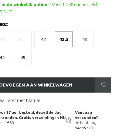
in de winkel & online!
- Voor 17:00 uur besteld,
onden!
es:
41
41.5
42
42.5
43
44
45
OEVOEGEN AAN WINKELWAGEN
aal later met Klarna!
or 17 uur besteld, dezelfde dag
Vandaag
rzonden. Gratis verzending in NL!
verzonden?
naf €50,-
Je hebt nog
14 : 15 :
00