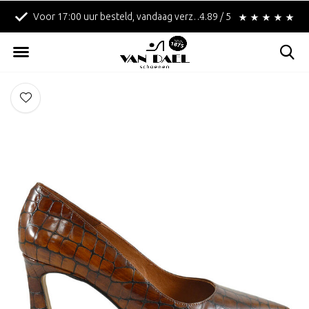
Voor 17:00 uur besteld, vandaag verzonden!
4.89 / 5
Betaal achteraf met 