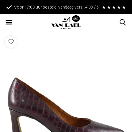
Voor 17:00 uur besteld, vandaag verzonden!
4.89 / 5
Betaal achteraf met 