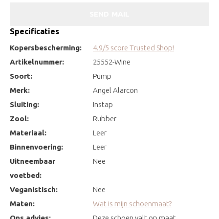
SEND MAIL
Specificaties
Kopersbescherming:
4.9/5 score Trusted Shop!
Artikelnummer:
25552-Wine
Soort:
Pump
Merk:
Angel Alarcon
Sluiting:
Instap
Zool:
Rubber
Materiaal:
Leer
Binnenvoering:
Leer
Uitneembaar
Nee
voetbed:
Veganistisch:
Nee
Maten:
Wat is mijn schoenmaat?
Ons advies:
Deze schoen valt op maat