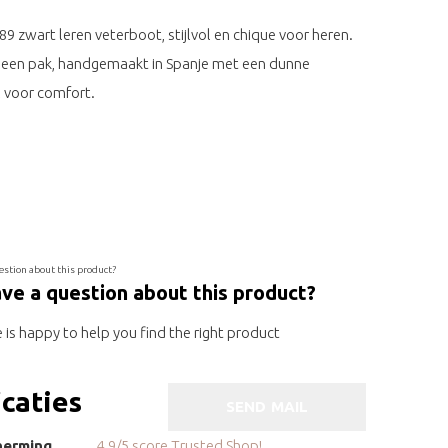
9 zwart leren veterboot, stijlvol en chique voor heren.
 een pak, handgemaakt in Spanje met een dunne
 voor comfort.
ve a question about this product?
is happy to help you find the right product
icaties
SEND MAIL
herming
4.9/5 score Trusted Shop!