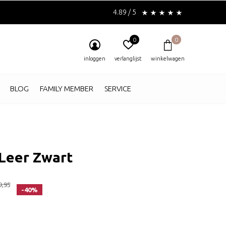
4.89 / 5
0
0
inloggen
verlanglijst
winkelwagen
BLOG
FAMILY MEMBER
SERVICE
Leer Zwart
9,95
-40%