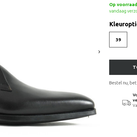
Op voorraad 
vandaag verz
Kleuropti
39
T
Bestel nu, bet
Vo
ve
Va