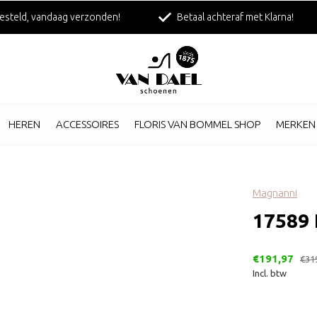
esteld, vandaag verzonden!
Betaal achteraf met Klarna!
HEREN
ACCESSOIRES
FLORIS VAN BOMMEL SHOP
MERKEN
Magnanni
17589 
€191,97
€31
Incl. btw