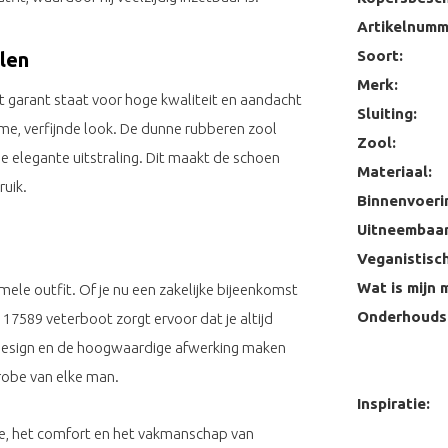
Artikelnumm
Soort:
len
Merk:
 garant staat voor hoge kwaliteit en aandacht
Sluiting:
rme, verfijnde look. De dunne rubberen zool
Zool:
e elegante uitstraling. Dit maakt de schoen
Materiaal:
ruik.
Binnenvoeri
Uitneembaar
Veganistisch
Wat is mijn 
mele outfit. Of je nu een zakelijke bijeenkomst
Onderhoudst
17589 veterboot zorgt ervoor dat je altijd
e design en de hoogwaardige afwerking maken
robe van elke man.
Inspiratie:
e, het comfort en het vakmanschap van