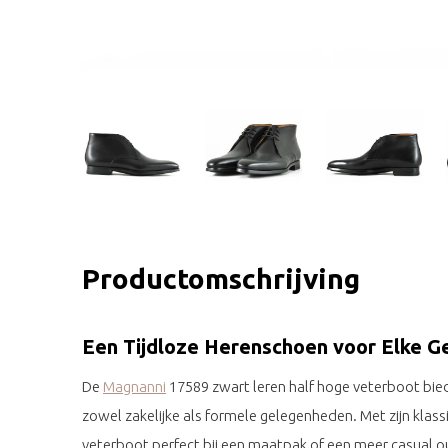
Productomschrijving
Een Tijdloze Herenschoen voor Elke G
De
Magnanni
17589 zwart leren half hoge veterboot bied
zowel zakelijke als formele gelegenheden. Met zijn klass
veterboot perfect bij een maatpak of een meer casual outf