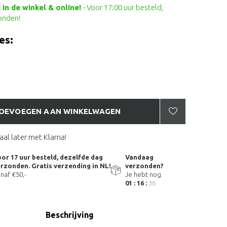
in de winkel & online!
- Voor 17:00 uur besteld,
onden!
es:
OEVOEGEN AAN WINKELWAGEN
aal later met Klarna!
or 17 uur besteld, dezelfde dag
Vandaag
rzonden. Gratis verzending in NL!
verzonden?
naf €50,-
Je hebt nog
01 : 16 :
35
Beschrijving