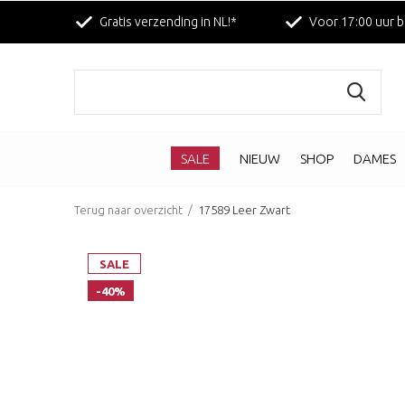
Gratis verzending in NL!*
Voor 17:00 uur b
SALE
NIEUW
SHOP
DAMES
Terug naar overzicht
17589 Leer Zwart
SALE
-40%