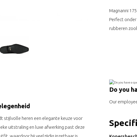
Magnanni 1758
Perfect onder
rubberen zool
Do you ha
Our employee 
elegenheid
t stijlvolle heren een elegante keuze voor
Specif
ieke uitstraling en luxe afwerking past deze
it, waardoor hij veelzijdig inzetbaar is.
Kopersbesc