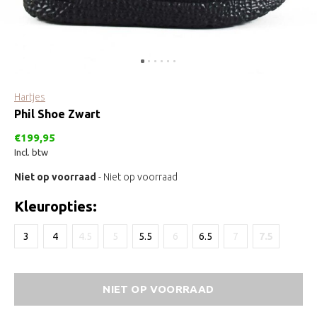
Hartjes
Phil Shoe Zwart
€199,95
Incl. btw
Niet op voorraad
- Niet op voorraad
Kleuropties:
3
4
4.5
5
5.5
6
6.5
7
7.5
NIET OP VOORRAAD