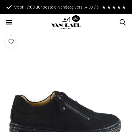
Voor 17:00 uur besteld, vandaag verzonden!
4.89 / 5
Betaal achteraf met 