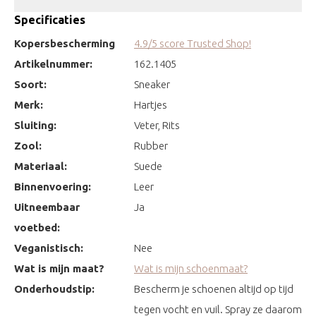
Specificaties
Kopersbescherming
4.9/5 score Trusted Shop!
Artikelnummer:
162.1405
Soort:
Sneaker
Merk:
Hartjes
Sluiting:
Veter, Rits
Zool:
Rubber
Materiaal:
Suede
Binnenvoering:
Leer
Uitneembaar
Ja
voetbed:
Veganistisch:
Nee
Wat is mijn maat?
Wat is mijn schoenmaat?
Onderhoudstip:
Bescherm je schoenen altijd op tijd
tegen vocht en vuil. Spray ze daarom