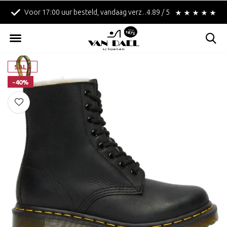
Voor 17:00 uur besteld, vandaag verzonden!
4.89 / 5
Betaal achteraf met 
SALE
-40%