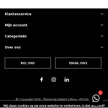
Klantenservice
Mijn account
Categorieën
Over ons
BEL ONS
EMAIL ONS
© Copyright
2026
- Theme By
DMWS
x
Plus+
-
RSS-feed
Wij slaan cookies op om onze website te verbeteren. Is dat akkoord?