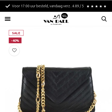
Voor 17:00 uur besteld, vandaag verzonden!
4.89 / 5
Betaal achteraf met 
SALE
-40%