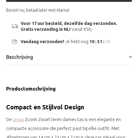
Bestel nu, betaal later met Klarna!
Voor 17 uur besteld, dezelfde dag verzonden.
Gratis verzending in NL!
Vanaf €50,-
Vandaag verzonden?
Je hebt nog
10 : 51 :
35
Beschrijving
Productomschrijving
Compact en Stijlvol Design
De
Unisa
Zcorin Zwart leren dames tas is een elegante en
compacte accessoire die perfect past bij elke outfit. Met
afmetingen van 14 cm x 23 cm x 7 cm is deze tas ideaal voor