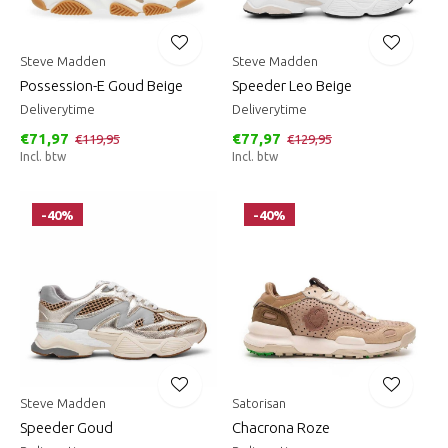
Steve Madden
Steve Madden
Possession-E Goud Beige
Speeder Leo Beige
Deliverytime
Deliverytime
€71,97
€77,97
€119,95
€129,95
Incl. btw
Incl. btw
-40%
-40%
Steve Madden
Satorisan
Speeder Goud
Chacrona Roze