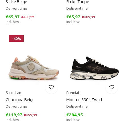
Strike Beige
Strike Taupe
Deliverytime
Deliverytime
€65,97
€65,97
€109,95
€109,95
Incl. btw
Incl. btw
-40%
Satorisan
Premiata
Chacrona Beige
Moerun 8304 Zwart
Deliverytime
Deliverytime
€119,97
€284,95
€199,95
Incl. btw
Incl. btw