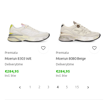
Premiata
Premiata
Moerun 8303 Wit
Moerun 8080 Beige
Deliverytime
Deliverytime
€284,95
€284,95
Incl. btw
Incl. btw
1
2
3
4
5
15