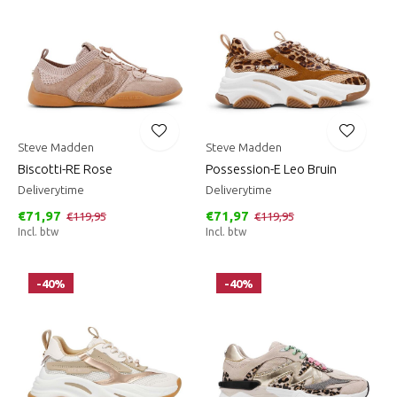
Steve Madden
Steve Madden
Biscotti-RE Rose
Possession-E Leo Bruin
Deliverytime
Deliverytime
€71,97
€71,97
€119,95
€119,95
Incl. btw
Incl. btw
-40%
-40%