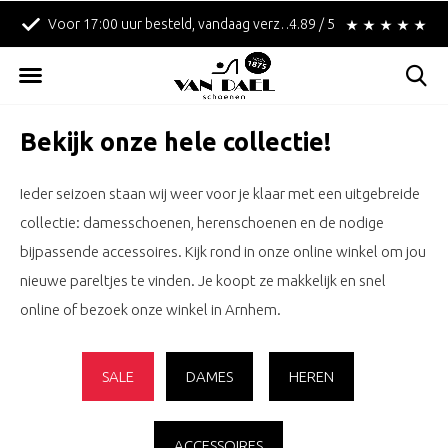
!
Betaal achteraf met Klarna!
4.89 / 5
Gratis verzending in
Bekijk onze hele collectie!
Ieder seizoen staan wij weer voor je klaar met een uitgebreide
collectie: damesschoenen, herenschoenen en de nodige
bijpassende accessoires. Kijk rond in onze online winkel om jou
nieuwe pareltjes te vinden. Je koopt ze makkelijk en snel
online of bezoek onze winkel in Arnhem.
SALE
DAMES
HEREN
ACCESSOIRES