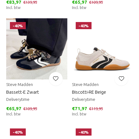
€83,97
€65,97
€139,95
€109,95
Incl. btw
Incl. btw
-40%
-40%
Steve Madden
Steve Madden
Bassett-E Zwart
Biscotti-RE Beige
Deliverytime
Deliverytime
€65,97
€71,97
€109,95
€119,95
Incl. btw
Incl. btw
-40%
-40%