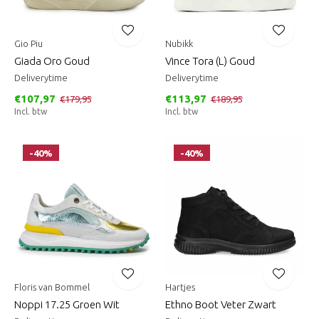
Gio Piu
Nubikk
Giada Oro Goud
Vince Tora (L) Goud
Deliverytime
Deliverytime
€107,97
€113,97
€179,95
€189,95
Incl. btw
Incl. btw
-40%
-40%
Floris van Bommel
Hartjes
Noppi 17.25 Groen Wit
Ethno Boot Veter Zwart