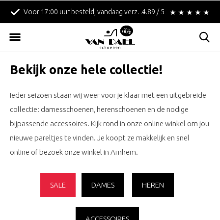
!
Betaal achteraf met Klarna!
4.89 / 5
Gratis verzending in
Bekijk onze hele collectie!
Ieder seizoen staan wij weer voor je klaar met een uitgebreide
collectie: damesschoenen, herenschoenen en de nodige
bijpassende accessoires. Kijk rond in onze online winkel om jou
nieuwe pareltjes te vinden. Je koopt ze makkelijk en snel
online of bezoek onze winkel in Arnhem.
SALE
DAMES
HEREN
ACCESSOIRES