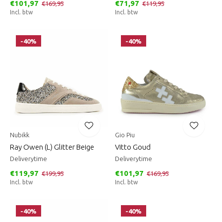
€101,97
€71,97
€169,95
€119,95
Incl. btw
Incl. btw
-40%
-40%
Nubikk
Gio Piu
Ray Owen (L) Glitter Beige
Vitto Goud
Deliverytime
Deliverytime
€119,97
€101,97
€199,95
€169,95
Incl. btw
Incl. btw
-40%
-40%