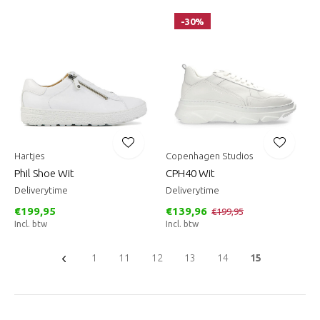
-30%
Hartjes
Copenhagen Studios
Phil Shoe Wit
CPH40 Wit
Deliverytime
Deliverytime
€199,95
€139,96
€199,95
Incl. btw
Incl. btw
1
11
12
13
14
15