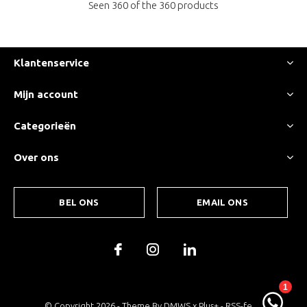
Seen 360 of the 360 products
Klantenservice
Mijn account
Categorieën
Over ons
BEL ONS
EMAIL ONS
© Copyright
2026
- Theme By
DMWS
x
Plus+
-
RSS-feed