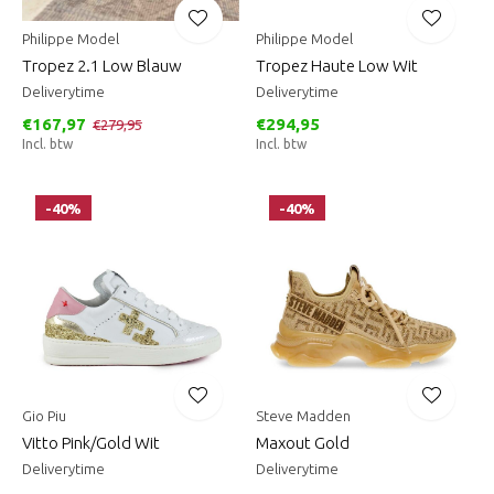
Philippe Model
Philippe Model
Tropez 2.1 Low Blauw
Tropez Haute Low Wit
Deliverytime
Deliverytime
€167,97
€294,95
€279,95
Incl. btw
Incl. btw
-40%
-40%
Gio Piu
Steve Madden
Vitto Pink/Gold Wit
Maxout Gold
Deliverytime
Deliverytime